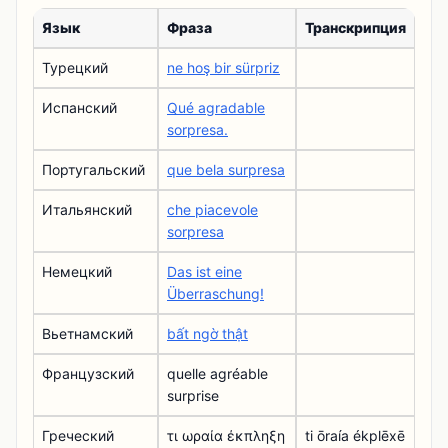
Язык
Фраза
Транскрипция
Турецкий
ne hoş bir sürpriz
Испанский
Qué agradable
sorpresa.
Португальский
que bela surpresa
Итальянский
che piacevole
sorpresa
Немецкий
Das ist eine
Überraschung!
Вьетнамский
bất ngờ thật
Французский
quelle agréable
surprise
Греческий
τι ωραία έκπληξη
ti ōraía ékplēxē