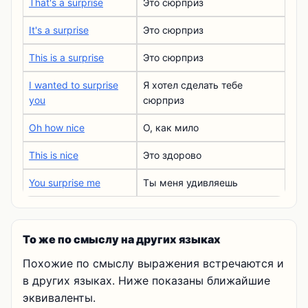
That's a surprise
Это сюрприз
It's a surprise
Это сюрприз
This is a surprise
Это сюрприз
I wanted to surprise
Я хотел сделать тебе
you
сюрприз
Oh how nice
О, как мило
This is nice
Это здорово
You surprise me
Ты меня удивляешь
То же по смыслу на других языках
Похожие по смыслу выражения встречаются и
в других языках. Ниже показаны ближайшие
эквиваленты.