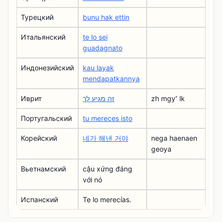
Турецкий
bunu hak ettin
Итальянский
te lo sei
guadagnato
Индонезийский
kau layak
mendapatkannya
Иврит
זה מגיע לך
zh mgyʻ lk
Португальский
tu mereces isto
Корейский
네가 해낸 거야
nega haenaen
geoya
Вьетнамский
cậu xứng đáng
với nó
Испанский
Te lo merecías.