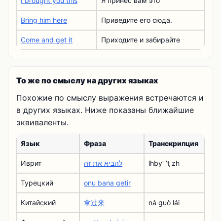
I brought you this
Я принес вам это
Bring him here
Приведите его сюда.
Come and get it
Приходите и забирайте
То же по смыслу на других языках
Похожие по смыслу выражения встречаются и
в других языках. Ниже показаны ближайшие
эквиваленты.
Язык
Фраза
Транскрипция
Иврит
להביא את זה
lhbyʼ ʼţ zh
Турецкий
onu bana getir
Китайский
拿过来
ná guò lái