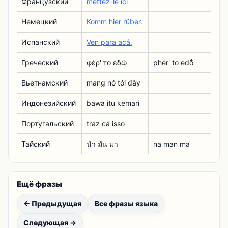
Французский
mettez-le ici
Немецкий
Komm hier rüber.
Испанский
Ven para acá.
Греческий
φέρ' το εδώ
phér' to edṓ
Вьетнамский
mang nó tới đây
Индонезийский
bawa itu kemari
Португальский
traz cá isso
Тайский
นํา มัน มา
na man ma
Ещё фразы
← Предыдущая
Все фразы языка
Следующая →