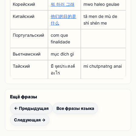
Корейский
뭐 하러 그래
mwo haleo geulae
Китайский
他们的目的是
tā men de mù de
什么
shì shén me
Португальский
com que
finalidade
Вьетнамский
mục đích gì
Тайский
มี จุดประสงค์
mi chutpnatng anai
อะไร
Ещё фразы
← Предыдущая
Все фразы языка
Следующая →