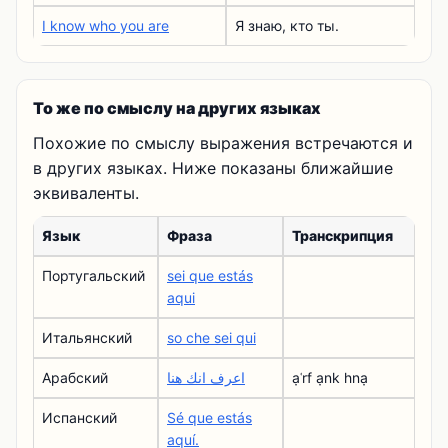
I know who you are
Я знаю, кто ты.
То же по смыслу на других языках
Похожие по смыслу выражения встречаются и
в других языках. Ниже показаны ближайшие
эквиваленты.
Язык
Фраза
Транскрипция
Португальский
sei que estás
aqui
Итальянский
so che sei qui
Арабский
اعرف انك هنا
ạʿrf ạnk hnạ
Испанский
Sé que estás
aquí.