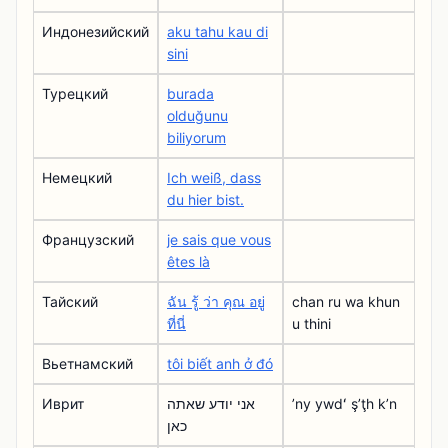
Индонезийский
aku tahu kau di
sini
Турецкий
burada
olduğunu
biliyorum
Немецкий
Ich weiß, dass
du hier bist.
Французский
je sais que vous
êtes là
Тайский
ฉัน รู้ ว่า คุณ อยู่
chan ru wa khun
ที่นี่
u thini
Вьетнамский
tôi biết anh ở đó
Иврит
אני יודע שאתה
ʼny ywdʻ şʼţh kʼn
כאן