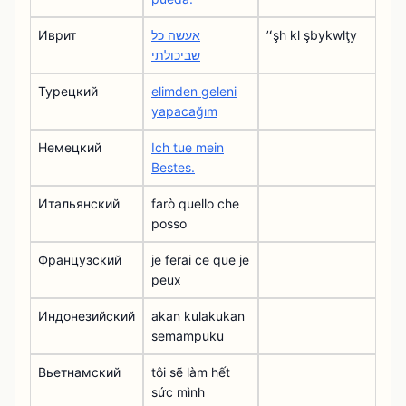
Иврит
אעשה כל
ʼʻşh kl şbykwlţy
שביכולתי
Турецкий
elimden geleni
yapacağım
Немецкий
Ich tue mein
Bestes.
Итальянский
farò quello che
posso
Французский
je ferai ce que je
peux
Индонезийский
akan kulakukan
semampuku
Вьетнамский
tôi sẽ làm hết
sức mình