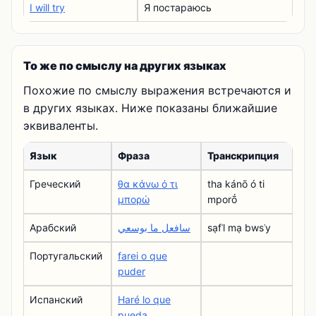
I will try
Я постараюсь
То же по смыслу на других языках
Похожие по смыслу выражения встречаются и
в других языках. Ниже показаны ближайшие
эквиваленты.
Язык
Фраза
Транскрипция
Греческий
θα κάνω ό τι
tha kánō ó ti
μπορώ
mporṓ
Арабский
سافعل ما بوسعي
sạfʿl mạ bwsʿy
Португальский
farei o que
puder
Испанский
Haré lo que
pueda.