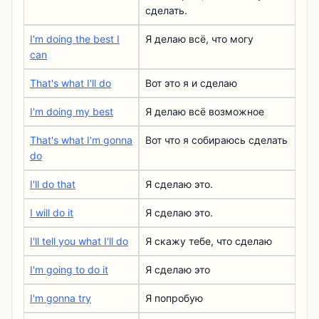
сделать.
I'm doing the best I
Я делаю всё, что могу
can
That's what I'll do
Вот это я и сделаю
I'm doing my best
Я делаю всё возможное
That's what I'm gonna
Вот что я собираюсь сделать
do
I'll do that
Я сделаю это.
I will do it
Я сделаю это.
I'll tell you what I'll do
Я скажу тебе, что сделаю
I'm going to do it
Я сделаю это
I'm gonna try
Я попробую