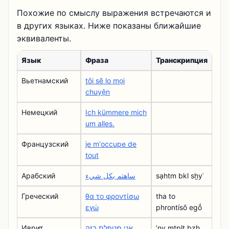
Похожие по смыслу выражения встречаются и
в других языках. Ниже показаны ближайшие
эквиваленты.
Язык
Фраза
Транскрипция
Вьетнамский
tôi sẽ lo mọi
chuyện
Немецкий
Ich kümmere mich
um alles.
Французский
je m'occupe de
tout
Арабский
ساهتم بكل شيء
sạhtm bkl sẖyʾ
Греческий
θα το φροντίσω
tha to
εγώ
phrontísō egṓ
Иврит
אני מטפלת בזה
ʼny mtplţ bzh