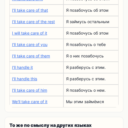
I'll take care of that
Я позабочусь об этом
I'll take care of the rest
Я займусь остальным
I will take care of it
Я позабочусь об этом
I'll take care of you
Я позабочусь о тебе
I'll take care of them
Я о них позабочусь
I'll handle it
Я разберусь с этим.
I'll handle this
Я разберусь с этим.
I'll take care of him
Я позабочусь о нем.
We'll take care of it
Мы этим займёмся
То же по смыслу на других языках