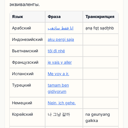
эквиваленты.
Язык
Фраза
Транскрипция
Арабский
انا فقط ساذهب
ạnạ fqṭ sạdẖhb
Индонезийский
aku pergi saja
Вьетнамский
tôi đi nhé
Французский
je vais y aller
Испанский
Me voy a ir.
Турецкий
tamam ben
gidiyorum
Немецкий
Nein, ich gehe.
Корейский
나 그냥 갈까
na geunyang
galkka