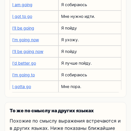
I am going
Я собираюсь
I got to go
Мне нужно идти.
I'll be going
Я пойду
I'm going now
Я ухожу.
I'll be going now
Я пойду
I'd better go
Я лучше пойду.
I'm going to
Я собираюсь
I gotta go
Мне пора.
То же по смыслу на других языках
Похожие по смыслу выражения встречаются и
в других языках. Ниже показаны ближайшие