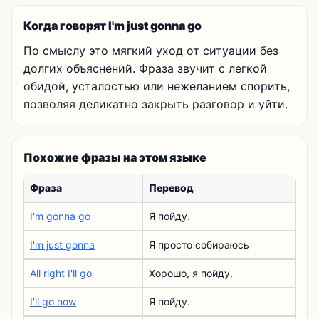
Когда говорят I'm just gonna go
По смыслу это мягкий уход от ситуации без
долгих объяснений. Фраза звучит с легкой
обидой, усталостью или нежеланием спорить,
позволяя деликатно закрыть разговор и уйти.
Похожие фразы на этом языке
Фраза
Перевод
I'm gonna go
Я пойду.
I'm just gonna
Я просто собираюсь
All right I'll go
Хорошо, я пойду.
I'll go now
Я пойду.