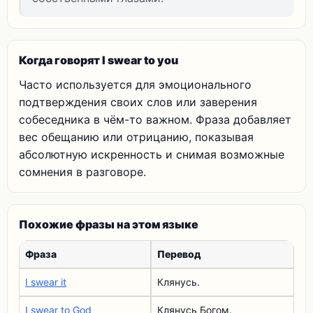
Когда говорят I swear to you
Часто используется для эмоционального
подтверждения своих слов или заверения
собеседника в чём-то важном. Фраза добавляет
вес обещанию или отрицанию, показывая
абсолютную искренность и снимая возможные
сомнения в разговоре.
Похожие фразы на этом языке
Фраза
Перевод
I swear it
Клянусь.
I swear to God
Клянусь Богом.