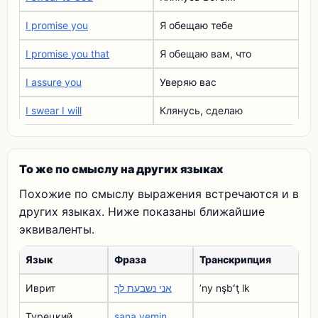
I promise you
Я обещаю тебе
I promise you that
Я обещаю вам, что
I assure you
Уверяю вас
I swear I will
Клянусь, сделаю
То же по смыслу на других языках
Похожие по смыслу выражения встречаются и в
других языках. Ниже показаны ближайшие
эквиваленты.
Язык
Фраза
Транскрипция
Иврит
אני נשבעת לך
ʼny nşbʻţ lk
Турецкий
sana yemin