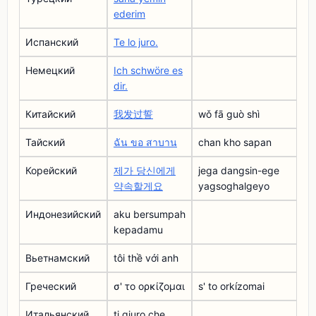
ederim
Испанский
Te lo juro.
Немецкий
Ich schwöre es
dir.
Китайский
我发过誓
wǒ fā guò shì
Тайский
ฉัน ขอ สาบาน
chan kho sapan
Корейский
제가 당신에게
jega dangsin-ege
약속할게요
yagsoghalgeyo
Индонезийский
aku bersumpah
kepadamu
Вьетнамский
tôi thề với anh
Греческий
σ' το ορκίζομαι
s' to orkízomai
Итальянский
ti giuro che