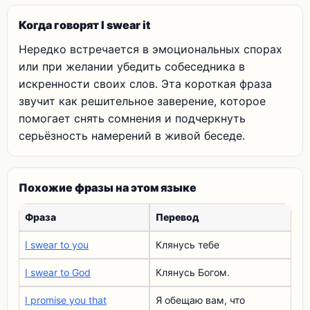
Когда говорят I swear it
Нередко встречается в эмоциональных спорах
или при желании убедить собеседника в
искренности своих слов. Эта короткая фраза
звучит как решительное заверение, которое
помогает снять сомнения и подчеркнуть
серьёзность намерений в живой беседе.
Похожие фразы на этом языке
Фраза
Перевод
I swear to you
Клянусь тебе
I swear to God
Клянусь Богом.
I promise you that
Я обещаю вам, что