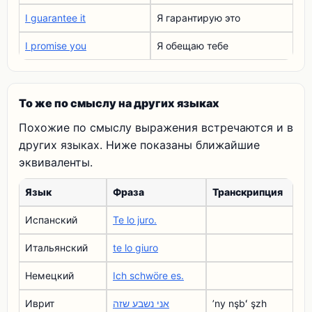
I guarantee it
Я гарантирую это
I promise you
Я обещаю тебе
То же по смыслу на других языках
Похожие по смыслу выражения встречаются и в
других языках. Ниже показаны ближайшие
эквиваленты.
Язык
Фраза
Транскрипция
Испанский
Te lo juro.
Итальянский
te lo giuro
Немецкий
Ich schwöre es.
Иврит
אני נשבע שזה
ʼny nşbʻ şzh