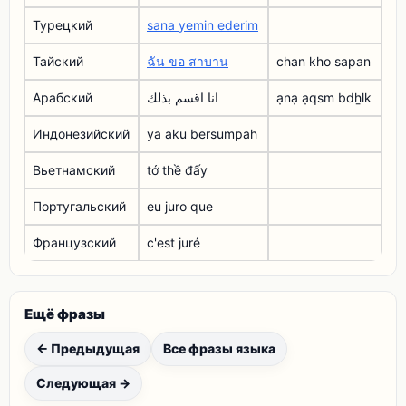
Турецкий
sana yemin ederim
Тайский
ฉัน ขอ สาบาน
chan kho sapan
Арабский
انا اقسم بذلك
ạnạ ạqsm bdẖlk
Индонезийский
ya aku bersumpah
Вьетнамский
tớ thề đấy
Португальский
eu juro que
Французский
c'est juré
Ещё фразы
← Предыдущая
Все фразы языка
Следующая →