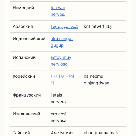
Немецкий
Ich war
nervös.
Арабский
كنت متوترة جدا
knt mtwtrẗ jdạ
Индонезийский
aku sangat
gugup
Испанский
Estoy muy
nervioso.
Корейский
나 너무 긴장
na neomu
돼
ginjangdwae
Французский
j'étais
nerveux
Итальянский
ero così
nervosa
Тайский
ฉัน ประหม่า
chan pnama mak