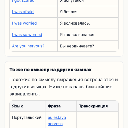
I got scared
Я испугался
I was afraid
Я боялся.
I was worried
Я волновалась.
I was so worried
Я так волновался
Are you nervous?
Вы нервничаете?
То же по смыслу на других языках
Похожие по смыслу выражения встречаются и
в других языках. Ниже показаны ближайшие
эквиваленты.
Язык
Фраза
Транскрипция
Португальский
eu estava
nervoso