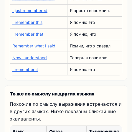
I just remembered
Я просто вспомнил.
I remember this
Я помню это
I remember that
Я помню, что
Remember what I said
Помни, что я сказал
Now I understand
Теперь я понимаю
I remember it
Я помню это
То же по смыслу на других языках
Похожие по смыслу выражения встречаются и
в других языках. Ниже показаны ближайшие
эквиваленты.
Язык
Фраза
Транскрипция