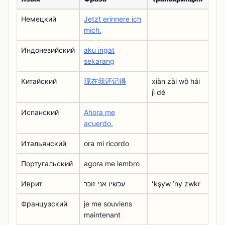
Немецкий
Jetzt erinnere ich
mich.
Индонезийский
aku ingat
sekarang
Китайский
现在我还记得
xiàn zài wǒ hái
jì dé
Испанский
Ahora me
acuerdo.
Итальянский
ora mi ricordo
Португальский
agora me lembro
Иврит
עכשיו אני זוכר
ʻkşyw ʼny zwkr
Французский
je me souviens
maintenant