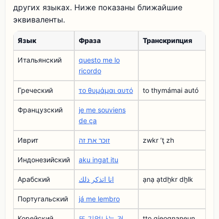
других языках. Ниже показаны ближайшие
эквиваленты.
Язык
Фраза
Транскрипция
Итальянский
questo me lo
ricordo
Греческий
το θυμάμαι αυτό
to thymámai autó
Французский
je me souviens
de ça
Иврит
זוכר את זה
zwkr ʼţ zh
Индонезийский
aku ingat itu
Арабский
انا اتذكر ذلك
ạnạ ạtdẖkr dẖlk
Португальский
já me lembro
Корейский
또 기억나는 건
tto gieognaneun