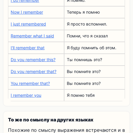
I do remember
Я помню.
Now I remember
Теперь я помню
I just remembered
Я просто вспомнил.
Remember what I said
Помни, что я сказал
I'll remember that
Я буду помнить об этом.
Do you remember this?
Ты помнишь это?
Do you remember that?
Вы помните это?
You remember that?
Вы помните это?
I remember you
Я помню тебя
То же по смыслу на других языках
Похожие по смыслу выражения встречаются и в