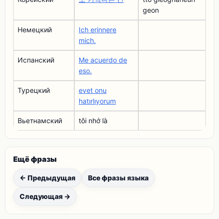
geon
Немецкий
Ich erinnere
mich.
Испанский
Me acuerdo de
eso.
Турецкий
evet onu
hatırlıyorum
Вьетнамский
tôi nhớ là
Ещё фразы
← Предыдущая
Все фразы языка
Следующая →