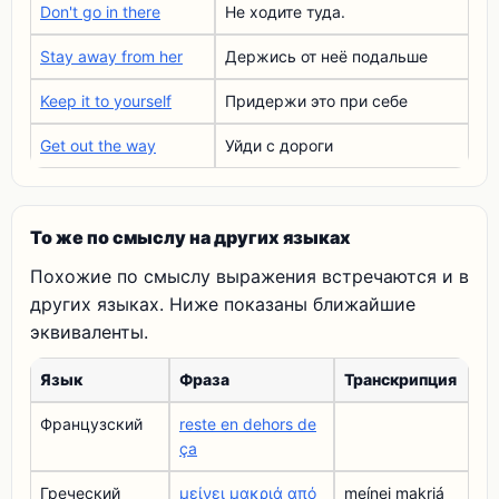
Don't go in there
Не ходите туда.
Stay away from her
Держись от неё подальше
Keep it to yourself
Придержи это при себе
Get out the way
Уйди с дороги
То же по смыслу на других языках
Похожие по смыслу выражения встречаются и в
других языках. Ниже показаны ближайшие
эквиваленты.
Язык
Фраза
Транскрипция
Французский
reste en dehors de
ça
Греческий
μείνει μακριά από
meínei makriá