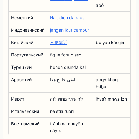
apó
Немецкий
Halt dich da raus.
Индонезийский
jangan ikut campur
Китайский
不要靠近
bù yào kào jìn
Португальский
fique fora disso
Турецкий
bunun dışında kal
Арабский
ابقي خارج هذا
ạbqy kẖạrj
hdẖạ
Иврит
להישאר מחוץ לזה
lhyşʼr mẖwẕ lzh
Итальянский
ne stia fuori
Вьетнамский
tránh xa chuyện
này ra