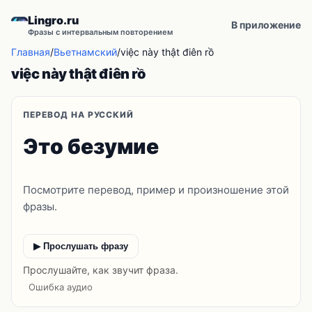
Lingro.ru
В приложение
Фразы с интервальным повторением
Главная
/
Вьетнамский
/
việc này thật điên rồ
việc này thật điên rồ
ПЕРЕВОД НА РУССКИЙ
Это безумие
Посмотрите перевод, пример и произношение этой
фразы.
▶ Прослушать фразу
Прослушайте, как звучит фраза.
Ошибка аудио