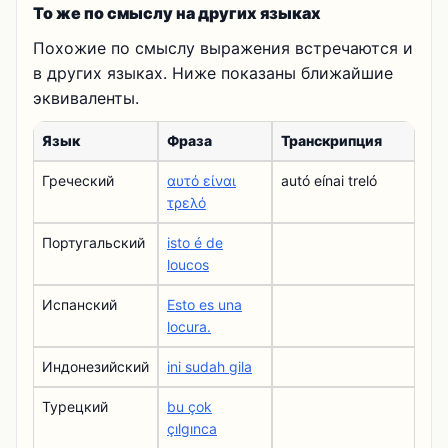
То же по смыслу на других языках
Похожие по смыслу выражения встречаются и
в других языках. Ниже показаны ближайшие
эквиваленты.
Язык
Фраза
Транскрипция
Греческий
αυτό είναι
autó eínai treló
τρελό
Португальский
isto é de
loucos
Испанский
Esto es una
locura.
Индонезийский
ini sudah gila
Турецкий
bu çok
çılgınca