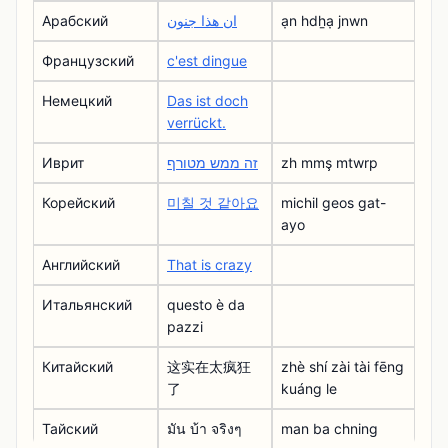
Арабский
ان هذا جنون
ạn hdẖạ jnwn
Французский
c'est dingue
Немецкий
Das ist doch
verrückt.
Иврит
זה ממש מטורף
zh mmş mtwrp
Корейский
미칠 것 같아요
michil geos gat-
ayo
Английский
That is crazy
Итальянский
questo è da
pazzi
Китайский
这实在太疯狂
zhè shí zài tài fēng
了
kuáng le
Тайский
มัน บ้า จริงๆ
man ba chning