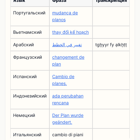
Язык
Фраза
Транскрипция
Португальский
mudança de
planos
Вьетнамский
thay đổi kế hoạch
Арабский
تغيير في الخطط
tgẖyyr fy ạlkẖṭṭ
Французский
changement de
plan
Испанский
Cambio de
planes.
Индонезийский
ada perubahan
rencana
Немецкий
Der Plan wurde
geändert.
Итальянский
cambio di piani