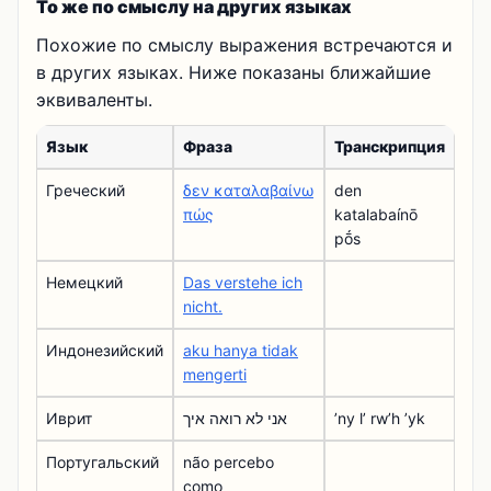
То же по смыслу на других языках
Похожие по смыслу выражения встречаются и
в других языках. Ниже показаны ближайшие
эквиваленты.
Язык
Фраза
Транскрипция
Греческий
δεν καταλαβαίνω
den
πώς
katalabaínō
pṓs
Немецкий
Das verstehe ich
nicht.
Индонезийский
aku hanya tidak
mengerti
Иврит
אני לא רואה איך
ʼny lʼ rwʼh ʼyk
Португальский
não percebo
como