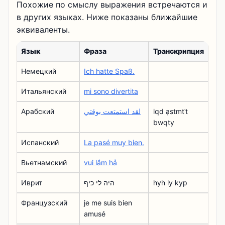
Похожие по смыслу выражения встречаются и
в других языках. Ниже показаны ближайшие
эквиваленты.
Язык
Фраза
Транскрипция
Немецкий
Ich hatte Spaß.
Итальянский
mi sono divertita
Арабский
لقد استمتعت بوقتي
lqd ạstmtʿt
bwqty
Испанский
La pasé muy bien.
Вьетнамский
vui lắm hả
Иврит
היה לי כיף
hyh ly kyp
Французский
je me suis bien
amusé