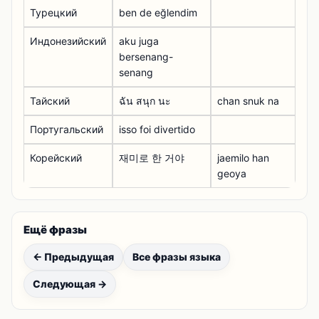
Турецкий
ben de eğlendim
Индонезийский
aku juga
bersenang-
senang
Тайский
ฉัน สนุก นะ
chan snuk na
Португальский
isso foi divertido
Корейский
재미로 한 거야
jaemilo han
geoya
Ещё фразы
← Предыдущая
Все фразы языка
Следующая →