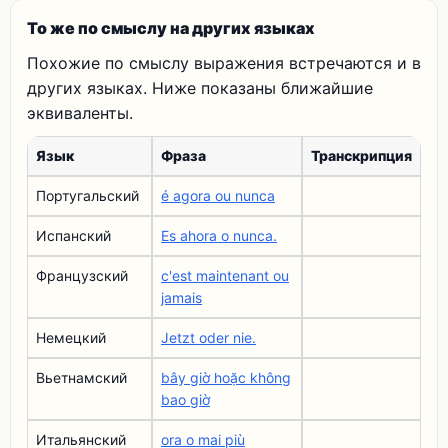
То же по смыслу на других языках
Похожие по смыслу выражения встречаются и в
других языках. Ниже показаны ближайшие
эквиваленты.
Язык
Фраза
Транскрипция
Португальский
é agora ou nunca
Испанский
Es ahora o nunca.
Французский
c'est maintenant ou
jamais
Немецкий
Jetzt oder nie.
Вьетнамский
bây giờ hoặc không
bao giờ
Итальянский
ora o mai più