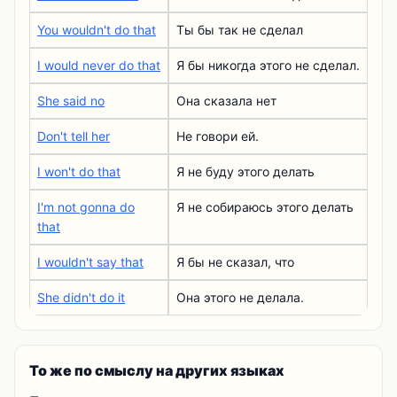
You wouldn't do that
Ты бы так не сделал
I would never do that
Я бы никогда этого не сделал.
She said no
Она сказала нет
Don't tell her
Не говори ей.
I won't do that
Я не буду этого делать
I'm not gonna do
Я не собираюсь этого делать
that
I wouldn't say that
Я бы не сказал, что
She didn't do it
Она этого не делала.
То же по смыслу на других языках