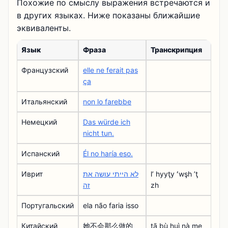
Похожие по смыслу выражения встречаются и
в других языках. Ниже показаны ближайшие
эквиваленты.
Язык
Фраза
Транскрипция
Французский
elle ne ferait pas
ça
Итальянский
non lo farebbe
Немецкий
Das würde ich
nicht tun.
Испанский
Él no haría eso.
Иврит
לא הייתי עושה את
lʼ hyyţy ʻwşh ʼţ
זה
zh
Португальский
ela não faria isso
Китайский
她不会那么做的
tā bù huì nà me