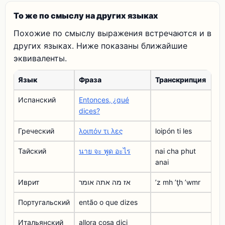
То же по смыслу на других языках
Похожие по смыслу выражения встречаются и в
других языках. Ниже показаны ближайшие
эквиваленты.
Язык
Фраза
Транскрипция
Испанский
Entonces, ¿qué
dices?
Греческий
λοιπόν τι λες
loipón ti les
Тайский
นาย จะ พูด อะไร
nai cha phut
anai
Иврит
אז מה אתה אומר
ʼz mh ʼţh ʼwmr
Португальский
então o que dizes
Итальянский
allora cosa dici