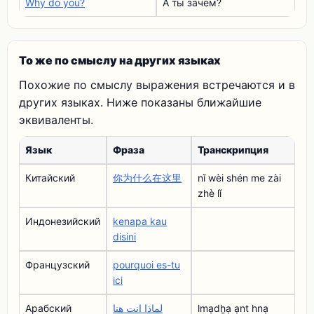
Why do you?
А ты зачем?
То же по смыслу на других языках
Похожие по смыслу выражения встречаются и в
других языках. Ниже показаны ближайшие
эквиваленты.
Язык
Фраза
Транскрипция
Китайский
你为什么在这里
nǐ wèi shén me zài
zhè lǐ
Индонезийский
kenapa kau
disini
Французский
pourquoi es-tu
ici
Арабский
لماذا انت هنا
lmạdẖạ ạnt hnạ