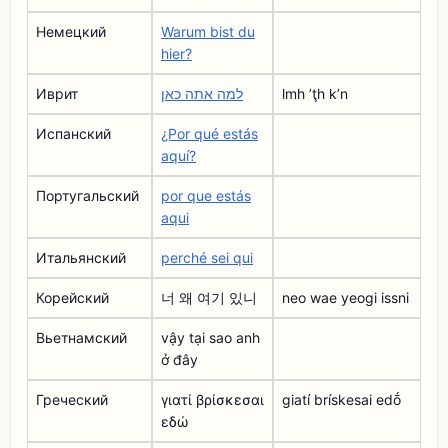
Немецкий
Warum bist du
hier?
Иврит
למה אתה כאן
lmh ʼţh kʼn
Испанский
¿Por qué estás
aquí?
Португальский
por que estás
aqui
Итальянский
perché sei qui
Корейский
너 왜 여기 있니
neo wae yeogi issni
Вьетнамский
vậy tại sao anh
ở đây
Греческий
γιατί βρίσκεσαι
giatí brískesai edṓ
εδώ