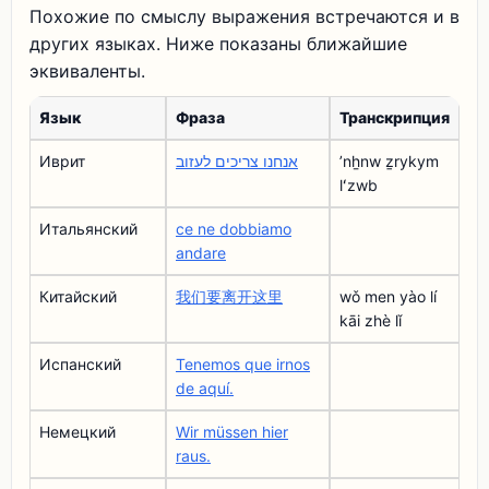
Похожие по смыслу выражения встречаются и в
других языках. Ниже показаны ближайшие
эквиваленты.
Язык
Фраза
Транскрипция
Иврит
אנחנו צריכים לעזוב
ʼnẖnw ẕrykym
lʻzwb
Итальянский
ce ne dobbiamo
andare
Китайский
我们要离开这里
wǒ men yào lí
kāi zhè lǐ
Испанский
Tenemos que irnos
de aquí.
Немецкий
Wir müssen hier
raus.