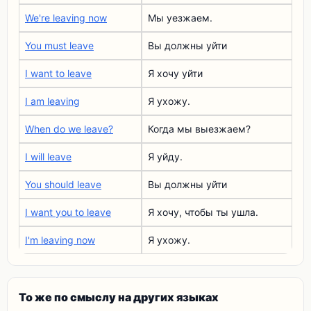
We're leaving now
Мы уезжаем.
You must leave
Вы должны уйти
I want to leave
Я хочу уйти
I am leaving
Я ухожу.
When do we leave?
Когда мы выезжаем?
I will leave
Я уйду.
You should leave
Вы должны уйти
I want you to leave
Я хочу, чтобы ты ушла.
I'm leaving now
Я ухожу.
То же по смыслу на других языках