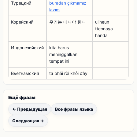
Турецкий
buradan çıkmamız
lazım
Корейский
우리는 떠나야 한다
ulineun
tteonaya
handa
Индонезийский
kita harus
meninggalkan
tempat ini
Вьетнамский
ta phải rời khỏi đây
Ещё фразы
← Предыдущая
Все фразы языка
Следующая →