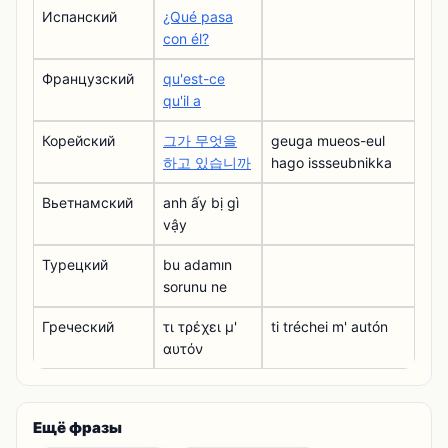
Испанский
¿Qué pasa
con él?
Французский
qu'est-ce
qu'il a
Корейский
그가 무엇을
geuga mueos-eul
하고 있습니까
hago issseubnikka
Вьетнамский
anh ấy bị gì
vậy
Турецкий
bu adamın
sorunu ne
Греческий
τι τρέχει μ'
ti tréchei m' autón
αυτόν
Ещё фразы