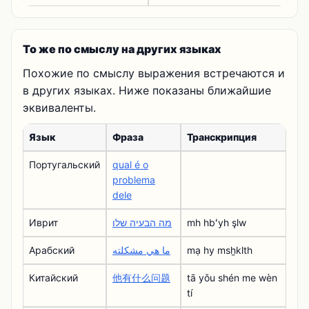
То же по смыслу на других языках
Похожие по смыслу выражения встречаются и
в других языках. Ниже показаны ближайшие
эквиваленты.
Язык
Фраза
Транскрипция
Португальский
qual é o
problema
dele
Иврит
מה הבעיה שלו
mh hbʻyh şlw
Арабский
ما هي مشكلته
mạ hy msẖklth
Китайский
他有什么问题
tā yǒu shén me wèn
tí