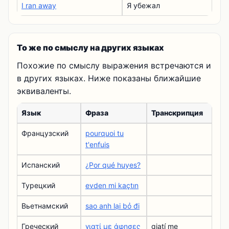
I ran away
Я убежал
То же по смыслу на других языках
Похожие по смыслу выражения встречаются и
в других языках. Ниже показаны ближайшие
эквиваленты.
Язык
Фраза
Транскрипция
Французский
pourquoi tu
t'enfuis
Испанский
¿Por qué huyes?
Турецкий
evden mi kaçtın
Вьетнамский
sao anh lại bỏ đi
Греческий
γιατί με άφησες
giatí me