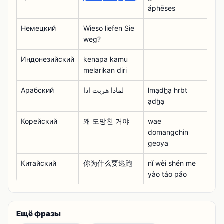
áphēses
Немецкий
Wieso liefen Sie
weg?
Индонезийский
kenapa kamu
melarikan diri
Арабский
لماذا هربت اذا
lmạdẖạ hrbt
ạdẖạ
Корейский
왜 도망친 거야
wae
domangchin
geoya
Китайский
你为什么要逃跑
nǐ wèi shén me
yào táo pǎo
Ещё фразы