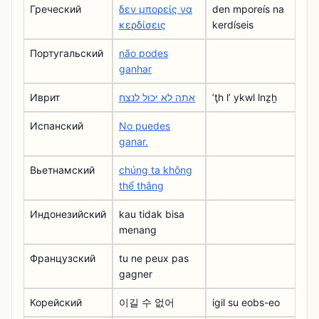
Греческий
δεν μπορείς να
den mporeís na
κερδίσεις
kerdíseis
Португальский
não podes
ganhar
Иврит
אתה לא יכול לנצח
ʼţh lʼ ykwl lnẕẖ
Испанский
No puedes
ganar.
Вьетнамский
chúng ta không
thể thắng
Индонезийский
kau tidak bisa
menang
Французский
tu ne peux pas
gagner
Корейский
이길 수 없어
igil su eobs-eo