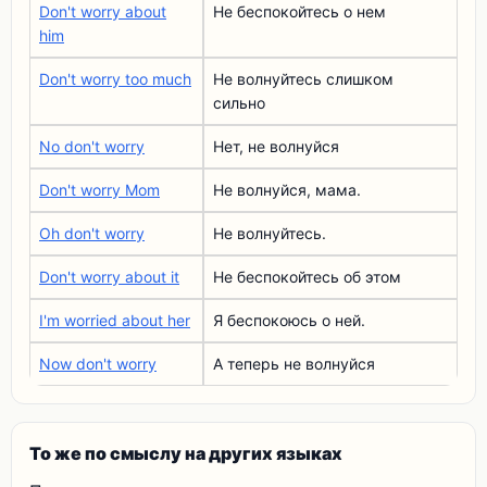
Don't worry about
Не беспокойтесь о нем
him
Don't worry too much
Не волнуйтесь слишком
сильно
No don't worry
Нет, не волнуйся
Don't worry Mom
Не волнуйся, мама.
Oh don't worry
Не волнуйтесь.
Don't worry about it
Не беспокойтесь об этом
I'm worried about her
Я беспокоюсь о ней.
Now don't worry
А теперь не волнуйся
То же по смыслу на других языках