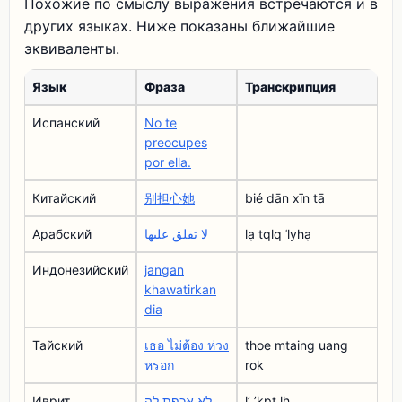
Похожие по смыслу выражения встречаются и в
других языках. Ниже показаны ближайшие
эквиваленты.
Язык
Фраза
Транскрипция
Испанский
No te
preocupes
por ella.
Китайский
别担心她
bié dān xīn tā
Арабский
لا تقلق عليها
lạ tqlq ʿlyhạ
Индонезийский
jangan
khawatirkan
dia
Тайский
เธอ ไม่ต้อง ห่วง
thoe mtaing uang
หรอก
rok
Иврит
לא אכפת לה
lʼ ʼkpţ lh