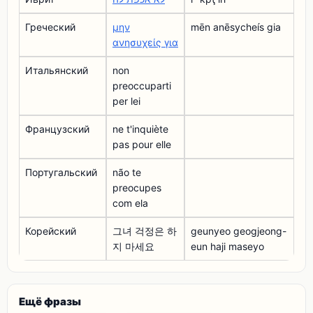
Греческий
μην
mēn anēsycheís gia
ανησυχείς για
Итальянский
non
preoccuparti
per lei
Французский
ne t'inquiète
pas pour elle
Португальский
não te
preocupes
com ela
Корейский
그녀 걱정은 하
geunyeo geogjeong-
지 마세요
eun haji maseyo
Ещё фразы