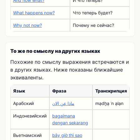
And now what?
И что теперь?
What happens now?
Что теперь будет?
Why not now?
Почему не сейчас?
То же по смыслу на других языках
Похожие по смыслу выражения встречаются и
в других языках. Ниже показаны ближайшие
эквиваленты.
Язык
Фраза
Транскрипция
Арабский
ماذا عن الان
mạdẖạ ʿn ạlạn
Индонезийский
bagaimana
dengan sekarang
Вьетнамский
bây giờ thì sao