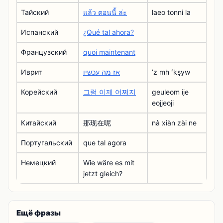
Тайский
แล้ว ตอนนี้ ล่ะ
laeo tonni la
Испанский
¿Qué tal ahora?
Французский
quoi maintenant
Иврит
אז מה עכשיו
ʼz mh ʻkşyw
Корейский
그럼 이제 어쩌지
geuleom ije
eojjeoji
Китайский
那现在呢
nà xiàn zài ne
Португальский
que tal agora
Немецкий
Wie wäre es mit
jetzt gleich?
Ещё фразы