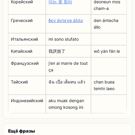
Корейский
더는 못 참아
deoneun mos
cham-a
Греческий
δεν άντεχα άλλο
den ántecha
állo
Итальянский
mi sono stufato
Китайский
我厌烦了
wǒ yàn fán le
Французский
j'en ai marre de tout
ça
Тайский
ฉัน เบื่อ เต็มทน แล้ว
chan buea
temtn laeo
Индонезийский
aku muak dengan
omong kosong ini
Ещё фразы