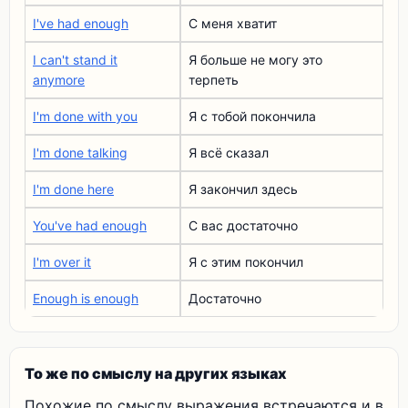
I've had enough
С меня хватит
I can't stand it
Я больше не могу это
anymore
терпеть
I'm done with you
Я с тобой покончила
I'm done talking
Я всё сказал
I'm done here
Я закончил здесь
You've had enough
С вас достаточно
I'm over it
Я с этим покончил
Enough is enough
Достаточно
То же по смыслу на других языках
Похожие по смыслу выражения встречаются и в