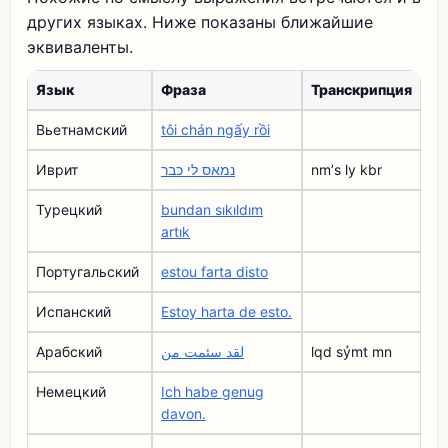
других языках. Ниже показаны ближайшие
эквиваленты.
Язык
Фраза
Транскрипция
Вьетнамский
tôi chán ngấy rồi
Иврит
נמאס לי כבר
nmʼs ly kbr
Турецкий
bundan sıkıldım
artık
Португальский
estou farta disto
Испанский
Estoy harta de esto.
Арабский
لقد سئمت من
lqd sỷmt mn
Немецкий
Ich habe genug
davon.