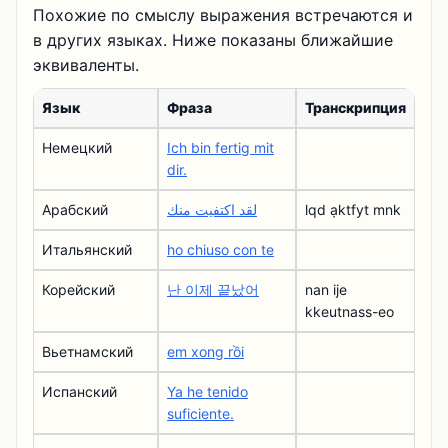
Похожие по смыслу выражения встречаются и
в других языках. Ниже показаны ближайшие
эквиваленты.
Язык
Фраза
Транскрипция
Немецкий
Ich bin fertig mit
dir.
Арабский
لقد اكتفيت منك
lqd ạktfyt mnk
Итальянский
ho chiuso con te
Корейский
난 이제 끝났어
nan ije
kkeutnass-eo
Вьетнамский
em xong rồi
Испанский
Ya he tenido
suficiente.