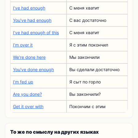
I've had enough
С меня хватит
You've had enough
С вас достаточно
I've had enough of this
С меня хватит
I'm over it
Я с этим покончил
We're done here
Мы закончили
You've done enough
Вы сделали достаточно
I'm fed up
Я сыт по горло
Are you done?
Вы закончили?
Get it over with
Покончим с этим
То же по смыслу на других языках