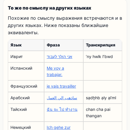
То же по смыслу на других языках
Похожие по смыслу выражения встречаются и в
других языках. Ниже показаны ближайшие
эквиваленты.
Язык
Фраза
Транскрипция
Иврит
אני הולך לעבוד
ʼny hwlk lʻbwd
Испанский
Me voy a
trabajar.
Французский
je vais travailler
Арабский
ساذهب الي العمل
sạdẖhb ạly ạlʿml
Тайский
ฉัน จะ ไป ทํางาน
chan cha pai
thangan
Немецкий
Ich gehe zur