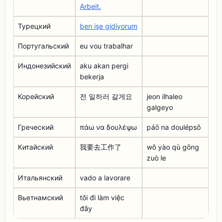
Arbeit.
Турецкий
ben işe gidiyorum
Португальский
eu vou trabalhar
Индонезийский
aku akan pergi
bekerja
Корейский
전 일하러 갈게요
jeon ilhaleo
galgeyo
Греческий
πάω να δουλέψω
páō na doulépsō
Китайский
我要去工作了
wǒ yào qù gōng
zuò le
Итальянский
vado a lavorare
Вьетнамский
tôi đi làm việc
đây