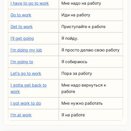
I have to go to work
Мне надо на работу
Go to work
Иди на работу
Get to work
Приступайте к работе
I'll get going
Я пойду.
I'm doing my job
Я просто делаю свою работу
I'm going to
Я собираюсь
Let's go to work
Пора за работу
I gotta get back to
Мне надо вернуться к
work
работе
I got work to do
Мне нужно работать
I'm at work
Я на работе