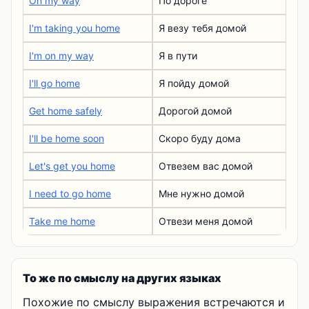
On my way
По дороге
I'm taking you home
Я везу тебя домой
I'm on my way
Я в пути
I'll go home
Я пойду домой
Get home safely
Дорогой домой
I'll be home soon
Скоро буду дома
Let's get you home
Отвезем вас домой
I need to go home
Мне нужно домой
Take me home
Отвези меня домой
То же по смыслу на других языках
Похожие по смыслу выражения встречаются и