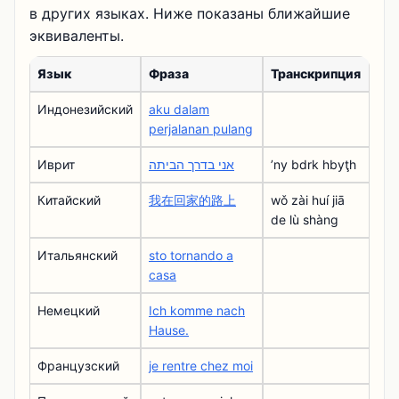
в других языках. Ниже показаны ближайшие
эквиваленты.
Язык
Фраза
Транскрипция
Индонезийский
aku dalam
perjalanan pulang
Иврит
אני בדרך הביתה
ʼny bdrk hbyţh
Китайский
我在回家的路上
wǒ zài huí jiā
de lù shàng
Итальянский
sto tornando a
casa
Немецкий
Ich komme nach
Hause.
Французский
je rentre chez moi