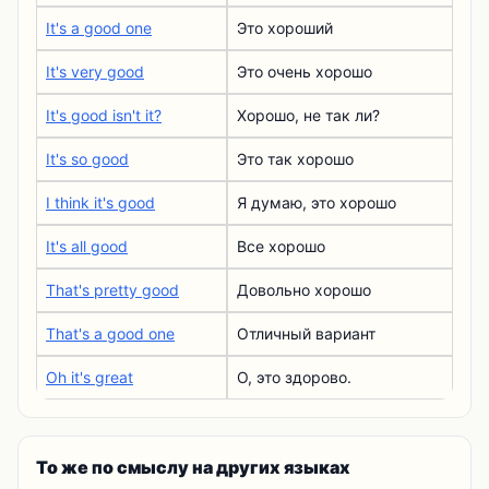
It's a good one
Это хороший
It's very good
Это очень хорошо
It's good isn't it?
Хорошо, не так ли?
It's so good
Это так хорошо
I think it's good
Я думаю, это хорошо
It's all good
Все хорошо
That's pretty good
Довольно хорошо
That's a good one
Отличный вариант
Oh it's great
О, это здорово.
То же по смыслу на других языках