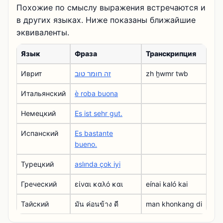
Похожие по смыслу выражения встречаются и
в других языках. Ниже показаны ближайшие
эквиваленты.
Язык
Фраза
Транскрипция
Иврит
זה חומר טוב
zh ẖwmr twb
Итальянский
è roba buona
Немецкий
Es ist sehr gut.
Испанский
Es bastante
bueno.
Турецкий
aslında çok iyi
Греческий
είναι καλό και
eínai kaló kai
Тайский
มัน ค่อนข้าง ดี
man khonkang di