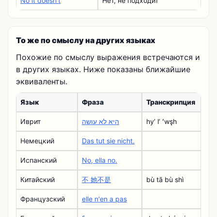
No it doesn't
Нет, не подходит
То же по смыслу на других языках
Похожие по смыслу выражения встречаются и
в других языках. Ниже показаны ближайшие
эквиваленты.
Язык
Фраза
Транскрипция
Иврит
היא לא עושה
hyʼ lʼ ʻwşh
Немецкий
Das tut sie nicht.
Испанский
No, ella no.
Китайский
不 她不是
bù tā bù shì
Французский
elle n'en a pas