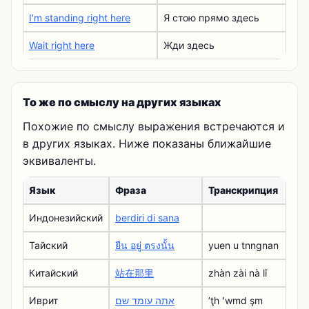
I'm standing right here
Я стою прямо здесь
Wait right here
Жди здесь
То же по смыслу на других языках
Похожие по смыслу выражения встречаются и
в других языках. Ниже показаны ближайшие
эквиваленты.
Язык
Фраза
Транскрипция
Индонезийский
berdiri di sana
Тайский
ยืน อยู่ ตรงนั้น
yuen u tnngnan
Китайский
站在那里
zhàn zài nà lǐ
Иврит
אתה עומד שם
ʼţh ʻwmd şm