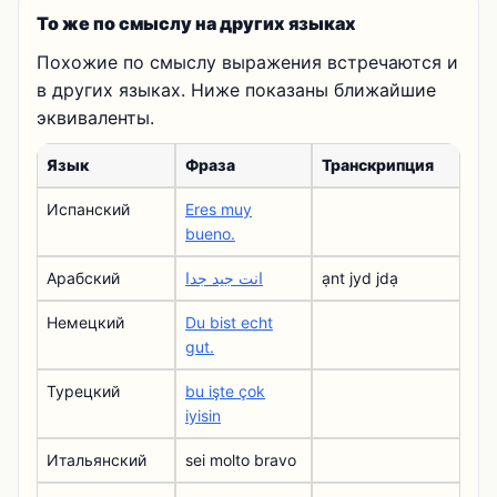
То же по смыслу на других языках
Похожие по смыслу выражения встречаются и
в других языках. Ниже показаны ближайшие
эквиваленты.
Язык
Фраза
Транскрипция
Испанский
Eres muy
bueno.
Арабский
انت جيد جدا
ạnt jyd jdạ
Немецкий
Du bist echt
gut.
Турецкий
bu işte çok
iyisin
Итальянский
sei molto bravo