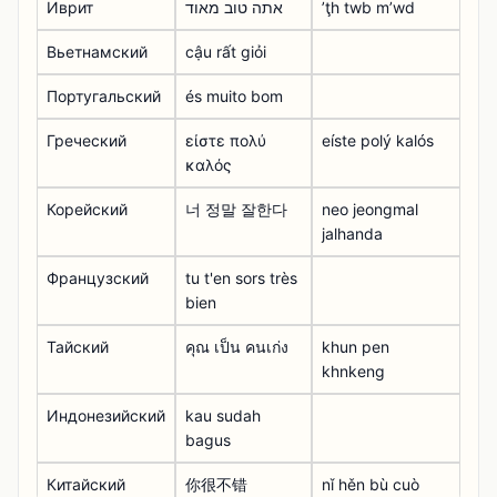
Иврит
אתה טוב מאוד
ʼţh twb mʼwd
Вьетнамский
cậu rất giỏi
Португальский
és muito bom
Греческий
είστε πολύ
eíste polý kalós
καλός
Корейский
너 정말 잘한다
neo jeongmal
jalhanda
Французский
tu t'en sors très
bien
Тайский
คุณ เป็น คนเก่ง
khun pen
khnkeng
Индонезийский
kau sudah
bagus
Китайский
你很不错
nǐ hěn bù cuò