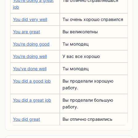
You're doing a great
Ты отлично справляешься
job
You did very well
Ты очень хорошо справился
You are great
Вы великолепны
You're doing good
Ты молодец
You're doing well
У вас все хорошо
You've done well
Ты молодец
You did a good job
Вы проделали хорошую
работу.
You did a great job
Вы проделали большую
работу.
You did great
Вы отлично справились