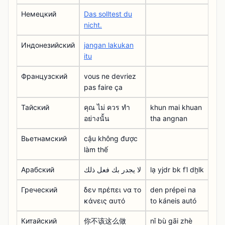
Немецкий
Das solltest du
nicht.
Индонезийский
jangan lakukan
itu
Французский
vous ne devriez
pas faire ça
Тайский
คุณ ไม่ ควร ทํา
khun mai khuan
อย่างนั้น
tha angnan
Вьетнамский
cậu không được
làm thế
Арабский
لا يجدر بك فعل ذلك
lạ yjdr bk fʿl dẖlk
Греческий
δεν πρέπει να το
den prépei na
κάνεις αυτό
to káneis autó
Китайский
你不该这么做
nǐ bù gāi zhè