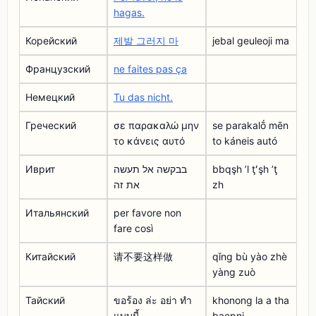
hagas.
Корейский
제발 그러지 마
jebal geuleoji ma
Французский
ne faites pas ça
Немецкий
Tu das nicht.
Греческий
σε παρακαλώ μην
se parakalṓ mēn
το κάνεις αυτό
to káneis autó
Иврит
בבקשה אל תעשה
bbqşh ʼl ţʻşh ʼţ
את זה
zh
Итальянский
per favore non
fare così
Китайский
请不要这样做
qǐng bù yào zhè
yàng zuò
Тайский
ขอร้อง ล่ะ อย่า ทํา
khonong la a tha
แบบนี้
baepni