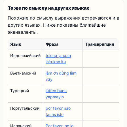
То же по смыслу на других языках
Похожие по смыслу выражения встречаются и в
других языках. Ниже показаны ближайшие
эквиваленты.
Язык
Фраза
Транскрипция
Индонезийский
tolong jangan
lakukan itu
Вьетнамский
làm ơn đừng làm
vậy
Турецкий
lütfen bunu
yapmayın
Португальский
por favor não
faças isto
Испанский
Por favor, no lo