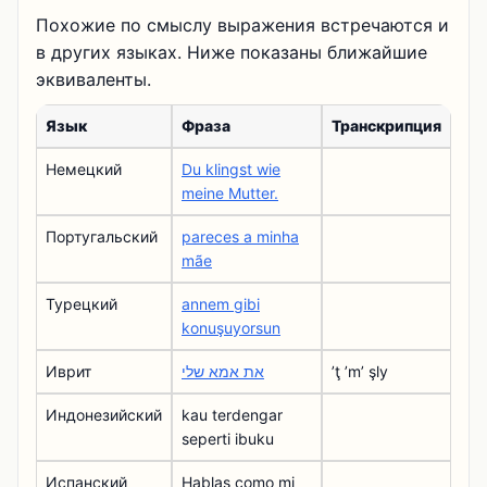
Похожие по смыслу выражения встречаются и
в других языках. Ниже показаны ближайшие
эквиваленты.
Язык
Фраза
Транскрипция
Немецкий
Du klingst wie
meine Mutter.
Португальский
pareces a minha
mãe
Турецкий
annem gibi
konuşuyorsun
Иврит
את אמא שלי
ʼţ ʼmʼ şly
Индонезийский
kau terdengar
seperti ibuku
Испанский
Hablas como mi