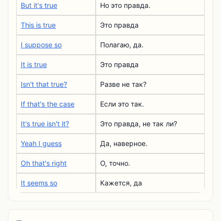
But it's true
Но это правда.
This is true
Это правда
I suppose so
Полагаю, да.
It is true
Это правда
Isn't that true?
Разве не так?
If that's the case
Если это так.
It's true isn't it?
Это правда, не так ли?
Yeah I guess
Да, наверное.
Oh that's right
О, точно.
It seems so
Кажется, да