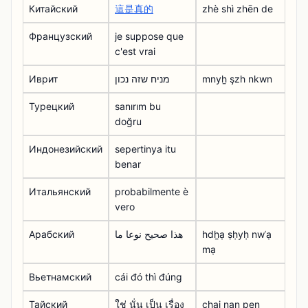
Китайский
這是真的
zhè shì zhēn de
Французский
je suppose que
c'est vrai
Иврит
מניח שזה נכון
mnyẖ şzh nkwn
Турецкий
sanırım bu
doğru
Индонезийский
sepertinya itu
benar
Итальянский
probabilmente è
vero
Арабский
هذا صحيح نوعا ما
hdẖạ ṣḥyḥ nwʿạ
mạ
Вьетнамский
cái đó thì đúng
Тайский
ใช่ นั่น เป็น เรื่อง
chai nan pen