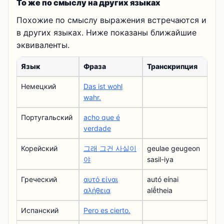
То же по смыслу на других языках
Похожие по смыслу выражения встречаются и
в других языках. Ниже показаны ближайшие
эквиваленты.
Язык
Фраза
Транскрипция
Немецкий
Das ist wohl
wahr.
Португальский
acho que é
verdade
Корейский
그래 그건 사실이
geulae geugeon
야
sasil-iya
Греческий
αυτό είναι
autó eínai
αλήθεια
alḗtheia
Испанский
Pero es cierto.