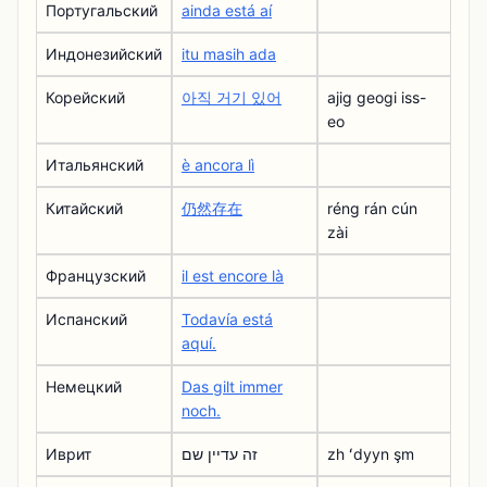
Португальский
ainda está aí
Индонезийский
itu masih ada
Корейский
아직 거기 있어
ajig geogi iss-
eo
Итальянский
è ancora lì
Китайский
仍然存在
réng rán cún
zài
Французский
il est encore là
Испанский
Todavía está
aquí.
Немецкий
Das gilt immer
noch.
Иврит
זה עדיין שם
zh ʻdyyn şm