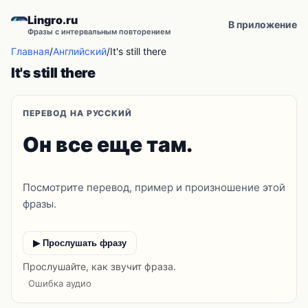
Lingro.ru
В приложение
Фразы с интервальным повторением
Главная
/
Английский
/
It's still there
It's still there
ПЕРЕВОД НА РУССКИЙ
Он все еще там.
Посмотрите перевод, пример и произношение этой
фразы.
▶ Прослушать фразу
Прослушайте, как звучит фраза.
Ошибка аудио