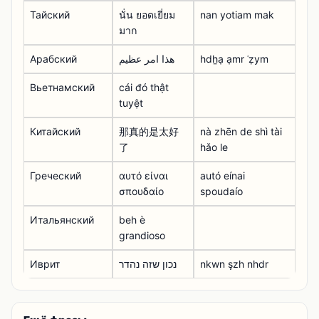
Тайский
นั่น ยอดเยี่ยม
nan yotiam mak
มาก
Арабский
هذا امر عظيم
hdẖạ ạmr ʿẓym
Вьетнамский
cái đó thật
tuyệt
Китайский
那真的是太好
nà zhēn de shì tài
了
hǎo le
Греческий
αυτό είναι
autó eínai
σπουδαίο
spoudaío
Итальянский
beh è
grandioso
Иврит
נכון שזה נהדר
nkwn şzh nhdr