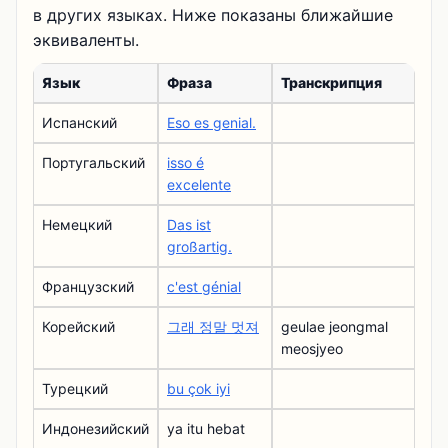
в других языках. Ниже показаны ближайшие
эквиваленты.
Язык
Фраза
Транскрипция
Испанский
Eso es genial.
Португальский
isso é
excelente
Немецкий
Das ist
großartig.
Французский
c'est génial
Корейский
그래 정말 멋져
geulae jeongmal
meosjyeo
Турецкий
bu çok iyi
Индонезийский
ya itu hebat