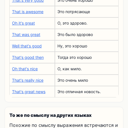
That's very good
Это очень хорошо
That is awesome
Это потрясающе
Oh it's great
О, это здорово.
That was great
Это было здорово
Well that's good
Ну, это хорошо
That's good then
Тогда это хорошо
Oh that's nice
О, как мило.
That's really nice
Это очень мило
That's great news
Это отличная новость.
То же по смыслу на других языках
Похожие по смыслу выражения встречаются и