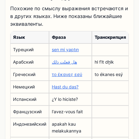
Похожие по смыслу выражения встречаются и
в других языках. Ниже показаны ближайшие
эквиваленты.
Язык
Фраза
Транскрипция
Турецкий
sen mi yaptın
Арабский
هل فعلت ذلك
hl fʿlt dẖlk
Греческий
το έκανες εσύ
to ékanes esý
Немецкий
Hast du das?
Испанский
¿Y lo hiciste?
Французский
l'avez-vous fait
Индонезийский
apakah kau
melakukannya