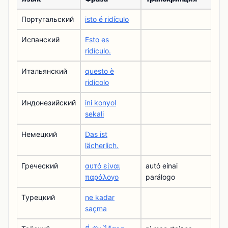
Португальский
isto é ridículo
Испанский
Esto es
ridículo.
Итальянский
questo è
ridicolo
Индонезийский
ini konyol
sekali
Немецкий
Das ist
lächerlich.
Греческий
αυτό είναι
autó eínai
παράλογο
parálogo
Турецкий
ne kadar
saçma