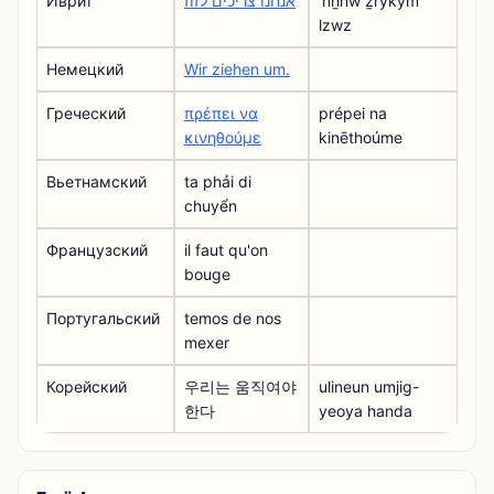
Иврит
אנחנו צריכים לזוז
ʼnẖnw ẕrykym
lzwz
Немецкий
Wir ziehen um.
Греческий
πρέπει να
prépei na
κινηθούμε
kinēthoúme
Вьетнамский
ta phải di
chuyển
Французский
il faut qu'on
bouge
Португальский
temos de nos
mexer
Корейский
우리는 움직여야
ulineun umjig-
한다
yeoya handa