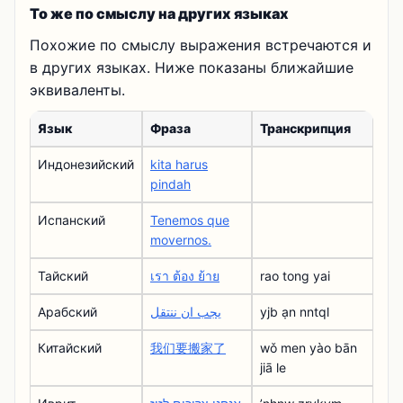
То же по смыслу на других языках
Похожие по смыслу выражения встречаются и
в других языках. Ниже показаны ближайшие
эквиваленты.
Язык
Фраза
Транскрипция
Индонезийский
kita harus
pindah
Испанский
Tenemos que
movernos.
Тайский
เรา ต้อง ย้าย
rao tong yai
Арабский
يجب ان ننتقل
yjb ạn nntql
Китайский
我们要搬家了
wǒ men yào bān
jiā le