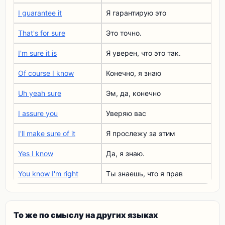
I guarantee it
Я гарантирую это
That's for sure
Это точно.
I'm sure it is
Я уверен, что это так.
Of course I know
Конечно, я знаю
Uh yeah sure
Эм, да, конечно
I assure you
Уверяю вас
I'll make sure of it
Я прослежу за этим
Yes I know
Да, я знаю.
You know I'm right
Ты знаешь, что я прав
То же по смыслу на других языках