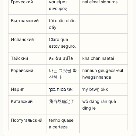
Греческий
ναι είμαι
nai eímai sígouros
σίγουρος
Вьетнамский
tôi chắc chắn
đấy
Испанский
Claro que
estoy seguro.
Тайский
ค่ะ ฉัน แน่ใจ
kha chan naetai
Корейский
나는 그것을 확
naneun geugeos-eul
신한다
hwagsinhanda
Иврит
אני בטוח בכך
ʼny btwẖ bkk
Китайский
我当然确定了
wǒ dāng rán què
dìng le
Португальский
tenho quase
a certeza