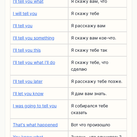
I'll tell you what
Я скажу вам, что
I will tell you
Я скажу тебе
I'll tell you
Я расскажу вам
I'll tell you something
Я скажу вам кое-что.
I'll tell you this
Я скажу тебе так
I'll tell you what I'll do
Я скажу тебе, что
сделаю
I'll tell you later
Я расскажу тебе позже.
I'll let you know
Я дам вам знать.
I was going to tell you
Я собирался тебе
сказать
That's what happened
Вот что произошло
You know what
Знаешь, что случилось?