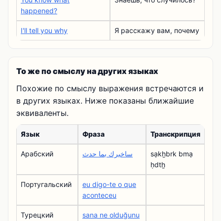
happened?
I'll tell you why
Я расскажу вам, почему
То же по смыслу на других языках
Похожие по смыслу выражения встречаются и
в других языках. Ниже показаны ближайшие
эквиваленты.
Язык
Фраза
Транскрипция
Арабский
ساخبرك بما حدث
sạkẖbrk bmạ
ḥdtẖ
Португальский
eu digo-te o que
aconteceu
Турецкий
sana ne olduğunu