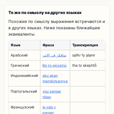
То же по смыслу на других языках
Похожие по смыслу выражения встречаются и
в других языках. Ниже показаны ближайшие
эквиваленты.
Язык
Фраза
Транскрипция
Арабский
سافكر في الامر
sạfkr fy ạlạmr
Греческий
θα το σκεφτώ
tha to skephtṓ
Индонезийский
aku akan
memikirkannya
Португальский
vou pensar
nisso
Французский
je vais y
penser