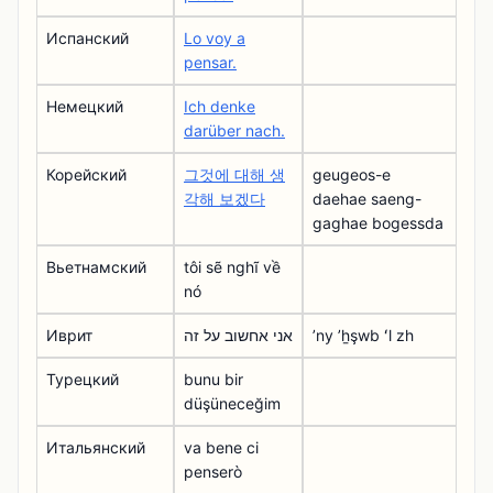
Испанский
Lo voy a
pensar.
Немецкий
Ich denke
darüber nach.
Корейский
그것에 대해 생
geugeos-e
각해 보겠다
daehae saeng-
gaghae bogessda
Вьетнамский
tôi sẽ nghĩ về
nó
Иврит
אני אחשוב על זה
ʼny ʼẖşwb ʻl zh
Турецкий
bunu bir
düşüneceğim
Итальянский
va bene ci
penserò