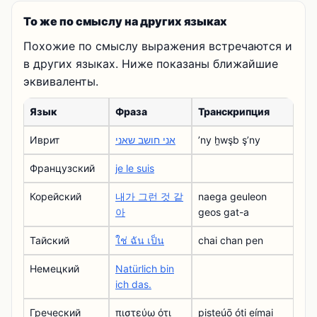
То же по смыслу на других языках
Похожие по смыслу выражения встречаются и
в других языках. Ниже показаны ближайшие
эквиваленты.
Язык
Фраза
Транскрипция
Иврит
אני חושב שאני
ʼny ẖwşb şʼny
Французский
je le suis
Корейский
내가 그런 것 같
naega geuleon
아
geos gat-a
Тайский
ใช่ ฉัน เป็น
chai chan pen
Немецкий
Natürlich bin
ich das.
Греческий
πιστεύω ότι
pisteúō óti eímai