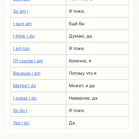
So am I
Я тоже.
I sure am
Ещё бы
I think I do
Думаю, да.
I am too
Я тоже
Of course I am
Конечно, я
Because I am
Потому что я
Maybe I do
Может, и да
I guess I do
Наверное, да
So do I
Я тоже.
Yes I do
Да.