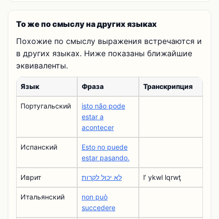
То же по смыслу на других языках
Похожие по смыслу выражения встречаются и
в других языках. Ниже показаны ближайшие
эквиваленты.
Язык
Фраза
Транскрипция
Португальский
isto não pode
estar a
acontecer
Испанский
Esto no puede
estar pasando.
Иврит
לא יכול לקרות
lʼ ykwl lqrwţ
Итальянский
non può
succedere