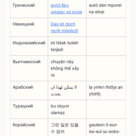
Греческий
αυτό δεν
autó den mporeí
μπορεί να είναι
na eínai
Немецкий
Das ist doch
nicht möglich!
Индонезийский
ini tidak boleh
terjadi
Вьетнамский
chuyện này
không thể xảy
ra
Арабский
لا يمكن لهذا ان
lạ ymkn lhdẖạ ạn
يحدث
yḥdtẖ
Турецкий
bu oluyor
olamaz
Корейский
그런 일은 있을
geuleon il-eun
수 없어
iss-eul su eobs-